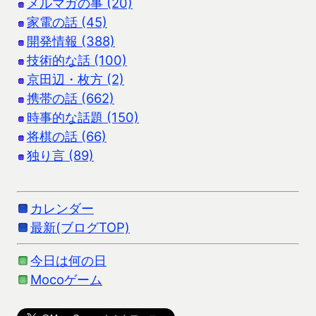
メルマガの事 (20)
家電の話 (45)
開発情報 (388)
技術的な話 (100)
京田辺・枚方 (2)
携帯の話 (662)
時事的な話題 (150)
将棋の話 (66)
独り言 (89)
カレンダー
最新(ブログTOP)
今日は何の日
Mocoゲーム