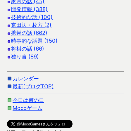
家電の話 (45)
開発情報 (388)
技術的な話 (100)
京田辺・枚方 (2)
携帯の話 (662)
時事的な話題 (150)
将棋の話 (66)
独り言 (89)
カレンダー
最新(ブログTOP)
今日は何の日
Mocoゲーム