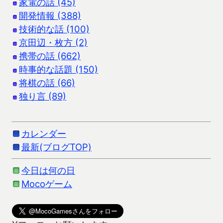
家電の話 (45)
開発情報 (388)
技術的な話 (100)
京田辺・枚方 (2)
携帯の話 (662)
時事的な話題 (150)
将棋の話 (66)
独り言 (89)
カレンダー
最新(ブログTOP)
今日は何の日
Mocoゲーム