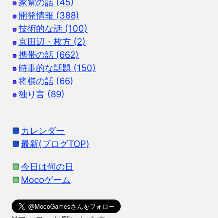
家電の話 (45)
開発情報 (388)
技術的な話 (100)
京田辺・枚方 (2)
携帯の話 (662)
時事的な話題 (150)
将棋の話 (66)
独り言 (89)
カレンダー
最新(ブログTOP)
今日は何の日
Mocoゲーム