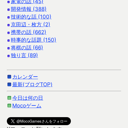
家電の話 (45)
開発情報 (388)
技術的な話 (100)
京田辺・枚方 (2)
携帯の話 (662)
時事的な話題 (150)
将棋の話 (66)
独り言 (89)
カレンダー
最新(ブログTOP)
今日は何の日
Mocoゲーム