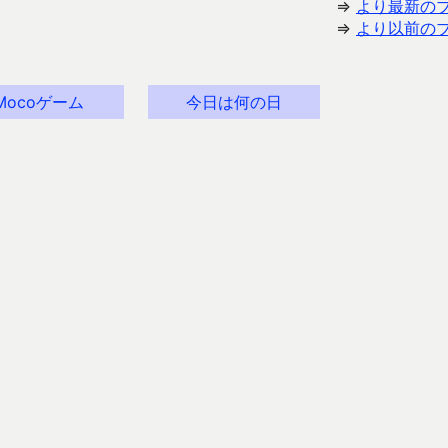
⇒
より最新の
⇒
より以前の
Mocoゲーム
今日は何の日