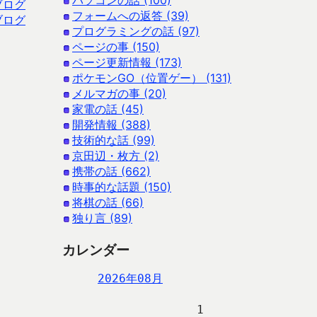
パソコンの話 (100)
ブログ
フォームへの返答 (39)
ブログ
プログラミングの話 (97)
ページの事 (150)
ページ更新情報 (173)
ポケモンGO（位置ゲー） (131)
メルマガの事 (20)
家電の話 (45)
開発情報 (388)
技術的な話 (99)
京田辺・枚方 (2)
携帯の話 (662)
時事的な話題 (150)
将棋の話 (66)
独り言 (89)
カレンダー
2026年08月
                   1