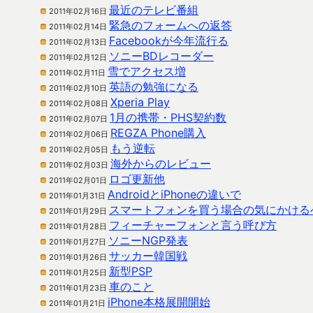
最近のテレビ番組
2011年02月16日
緊急のフォームへの返答
2011年02月14日
Facebookが今年流行る
2011年02月13日
ソニーBDレコーダー
2011年02月12日
雪でアクセス増
2011年02月11日
英語の勉強になる
2011年02月10日
Xperia Play
2011年02月08日
1月の携帯・PHS契約数
2011年02月07日
REGZA Phone購入
2011年02月06日
もう逆転
2011年02月05日
海外からのレビュー
2011年02月03日
ロゴ更新他
2011年02月01日
AndroidとiPhoneの違いで
2011年01月31日
スマートフォンを買う場合の気にかける
2011年01月29日
フィーチャーフォンと言う呼び方
2011年01月28日
ソニーNGP発表
2011年01月27日
サッカー韓国戦
2011年01月26日
新型PSP
2011年01月25日
車のこと
2011年01月23日
iPhone本格展開開始
2011年01月21日