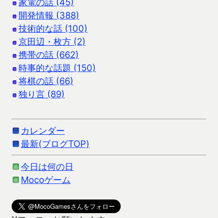
家電の話 (45)
開発情報 (388)
技術的な話 (100)
京田辺・枚方 (2)
携帯の話 (662)
時事的な話題 (150)
将棋の話 (66)
独り言 (89)
カレンダー
最新(ブログTOP)
今日は何の日
Mocoゲーム