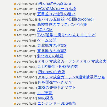
iPhoneのAppStore
2011年03月24日
ACのCMのローカル枠
2011年03月23日
五目並べと連珠の違い
2011年03月21日
モバイル五目並べ公開(docomo)
2011年03月20日
高校野球のブラスバンド応援
2011年03月19日
ACのCM
2011年03月18日
TVが通常に戻りつつありましすが
2011年03月17日
ゲーム公開
2011年03月15日
東北地方の地震3
2011年03月13日
東北地方の地震2
2011年03月12日
東北地方の地震
2011年03月11日
アルテマ成金ガーデンとアルテマ成金大富豪(
2011年03月09日
2月の携帯・PHS契約数
2011年03月07日
iPhoneの白色版
2011年03月06日
アルテマ成金ガーデン&通常携帯呼び名
2011年03月05日
何を開発すべきか？
2011年03月03日
3DSの発売予定ソフト
2011年03月02日
ロゴ更新
2011年03月01日
auの発表
2011年02月28日
ニンテンドー3DS発売
2011年02月27日