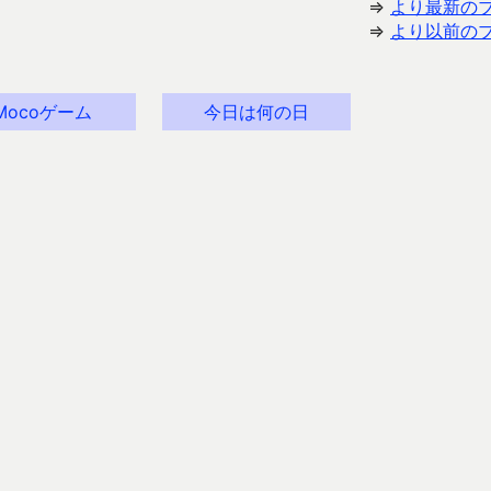
⇒
より最新の
⇒
より以前の
Mocoゲーム
今日は何の日