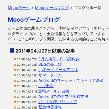
Mocoゲーム
>
Mocoゲームブログ
>
ブログ記事一覧
Mocoゲームブログ
ゲーム作成の悲喜こもごも… 開発状況やアプリ（無料ゲーム多
ログラミングのこと、更新情報などをアップしています。ガラケー時代
C++ によるiOSアプリ開発）に関する技術的なことも時
2011年04月07日以前の記事
3月の携帯・PHS契約数
2011年04月07日
3DSの売上げ
2011年04月06日
spモードメールアプリ
2011年04月04日
サマータイム
2011年04月03日
Androidのマーケットでキャリア決済
2011年04月02日
ロゴ更新
2011年04月01日
迷惑メールと自粛
2011年03月31日
Androidでのアプリ削除方法
2011年03月29日
ドコモのアプリストア
2011年03月27日
緊急地震速報
2011年03月25日