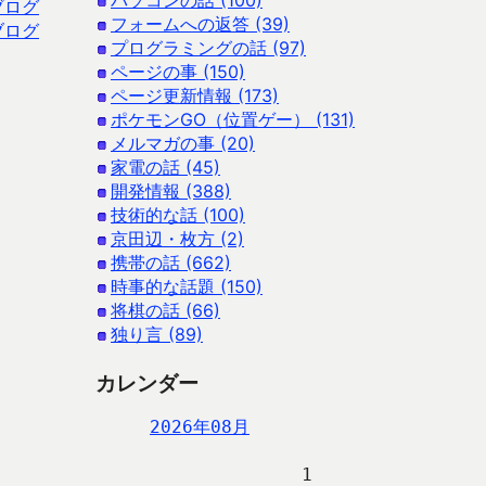
パソコンの話 (100)
ブログ
フォームへの返答 (39)
ブログ
プログラミングの話 (97)
ページの事 (150)
ページ更新情報 (173)
ポケモンGO（位置ゲー） (131)
メルマガの事 (20)
家電の話 (45)
開発情報 (388)
技術的な話 (100)
京田辺・枚方 (2)
携帯の話 (662)
時事的な話題 (150)
将棋の話 (66)
独り言 (89)
カレンダー
2026年08月
                   1