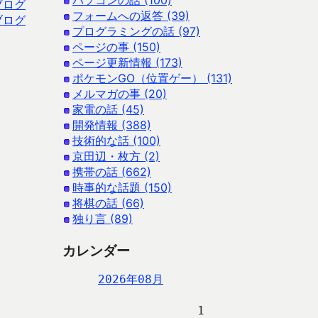
パソコンの話 (100)
ブログ
フォームへの返答 (39)
ブログ
プログラミングの話 (97)
ページの事 (150)
ページ更新情報 (173)
ポケモンGO（位置ゲー） (131)
メルマガの事 (20)
家電の話 (45)
開発情報 (388)
技術的な話 (100)
京田辺・枚方 (2)
携帯の話 (662)
時事的な話題 (150)
将棋の話 (66)
独り言 (89)
カレンダー
2026年08月
                   1