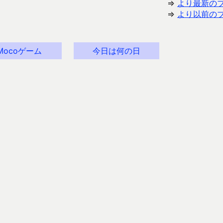
⇒
より最新の
⇒
より以前の
Mocoゲーム
今日は何の日