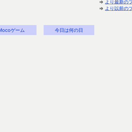
⇒
より最新の
⇒
より以前の
Mocoゲーム
今日は何の日