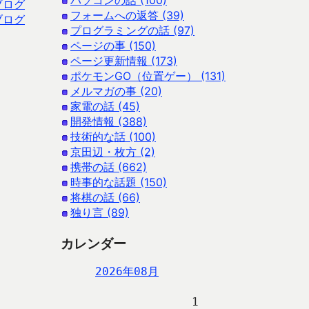
パソコンの話 (100)
ブログ
フォームへの返答 (39)
ブログ
プログラミングの話 (97)
ページの事 (150)
ページ更新情報 (173)
ポケモンGO（位置ゲー） (131)
メルマガの事 (20)
家電の話 (45)
開発情報 (388)
技術的な話 (100)
京田辺・枚方 (2)
携帯の話 (662)
時事的な話題 (150)
将棋の話 (66)
独り言 (89)
カレンダー
2026年08月
                   1