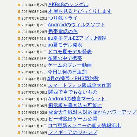
AKB48のシングル
2011年05月25日
本屋を見るとびっくりします
2011年05月24日
つり銭トライ
2011年05月23日
Androidのウィルスソフト
2011年05月21日
携帯電話の色
2011年05月20日
au夏モデルEZアプリJ情報
2011年05月19日
au夏モデル発表
2011年05月17日
ドコモ夏モデル発表
2011年05月16日
布団の中で携帯
2011年05月15日
ゲームのプレー動画
2011年05月14日
今日は何の日追加
2011年05月13日
4月の携帯・PHS契約数
2011年05月11日
スマートフォン版成金大作戦
2011年05月10日
関西で今でもないもの
2011年05月08日
Androidの独自マーケット
2011年05月07日
掲示板を書き込み可能に
2011年05月05日
成金大作戦対人対応版からパワーアップ
2011年05月03日
ビー球脱出ゲーム公開
2011年05月02日
ロゴ更新＆ソニーの個人情報流出
2011年05月01日
フィギュアのジャンプ
2011年04月30日