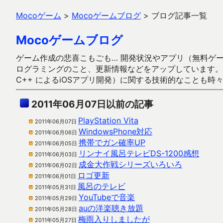
Mocoゲーム
>
Mocoゲームブログ
>
ブログ記事一覧
Mocoゲームブログ
ゲーム作成の悲喜こもごも… 開発状況やアプリ（無料ゲーム多
ログラミングのこと、更新情報などをアップしています。ガラケー時代
C++ によるiOSアプリ開発）に関する技術的なことも時
2011年06月07日以前の記事
PlayStation Vita
2011年06月07日
WindowsPhone対応
2011年06月06日
携帯でガン確率UP
2011年06月05日
リンナイ風呂テレビDS-1200感想
2011年06月03日
成金大作戦シリーズいろいろ
2011年06月02日
ロゴ更新
2011年06月01日
風呂のテレビ
2011年05月31日
YouTubeで音楽
2011年05月29日
auの洋楽聴き放題
2011年05月28日
梅雨入りしましたが
2011年05月27日