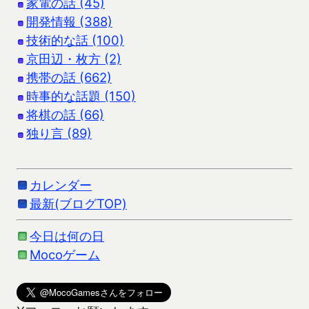
家電の話 (45)
開発情報 (388)
技術的な話 (100)
京田辺・枚方 (2)
携帯の話 (662)
時事的な話題 (150)
将棋の話 (66)
独り言 (89)
カレンダー
最新(ブログTOP)
今日は何の日
Mocoゲーム