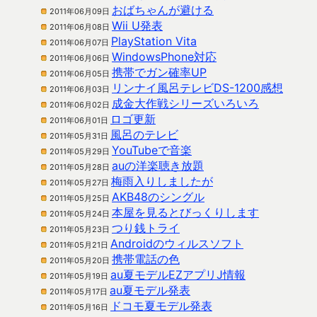
おばちゃんが避ける
2011年06月09日
Wii U発表
2011年06月08日
PlayStation Vita
2011年06月07日
WindowsPhone対応
2011年06月06日
携帯でガン確率UP
2011年06月05日
リンナイ風呂テレビDS-1200感想
2011年06月03日
成金大作戦シリーズいろいろ
2011年06月02日
ロゴ更新
2011年06月01日
風呂のテレビ
2011年05月31日
YouTubeで音楽
2011年05月29日
auの洋楽聴き放題
2011年05月28日
梅雨入りしましたが
2011年05月27日
AKB48のシングル
2011年05月25日
本屋を見るとびっくりします
2011年05月24日
つり銭トライ
2011年05月23日
Androidのウィルスソフト
2011年05月21日
携帯電話の色
2011年05月20日
au夏モデルEZアプリJ情報
2011年05月19日
au夏モデル発表
2011年05月17日
ドコモ夏モデル発表
2011年05月16日