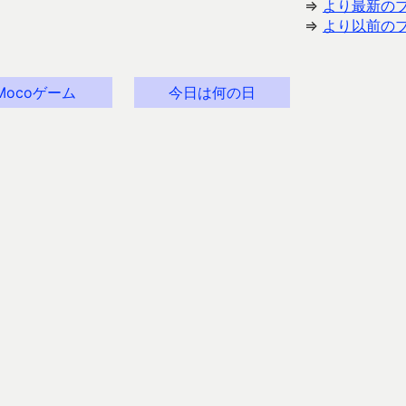
⇒
より最新の
⇒
より以前の
Mocoゲーム
今日は何の日