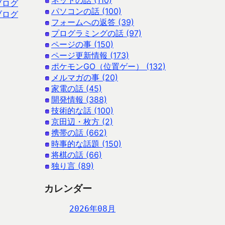
ネットの話 (110)
ブログ
パソコンの話 (100)
ブログ
フォームへの返答 (39)
プログラミングの話 (97)
ページの事 (150)
ページ更新情報 (173)
ポケモンGO（位置ゲー） (132)
メルマガの事 (20)
家電の話 (45)
開発情報 (388)
技術的な話 (100)
京田辺・枚方 (2)
携帯の話 (662)
時事的な話題 (150)
将棋の話 (66)
独り言 (89)
カレンダー
2026年08月