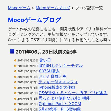
Mocoゲーム
>
Mocoゲームブログ
>
ブログ記事一覧
Mocoゲームブログ
ゲーム作成の悲喜こもごも… 開発状況やアプリ（無料ゲーム多
ログラミングのこと、更新情報などをアップしています。ガラケー時代
C++ によるiOSアプリ開発）に関する技術的なことも時
2011年06月23日以前の記事
暑い日
2011年06月23日
IS11SHもテンキーモデル
2011年06月21日
007SH購入
2011年06月20日
おかん育成と炎
2011年06月18日
テンキー付きスマフォ
2011年06月17日
iPhone版成金大作戦
2011年06月16日
OSが進化するとツール系アプリが困る
2011年06月15日
思ったより便利な万歩計機能
2011年06月13日
Optimus Pad と XOOM
2011年06月12日
5月の携帯・PHS契約数
2011年06月10日