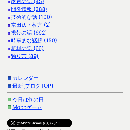
家電の話 (45)
開発情報 (388)
技術的な話 (100)
京田辺・枚方 (2)
携帯の話 (662)
時事的な話題 (150)
将棋の話 (66)
独り言 (89)
カレンダー
最新(ブログTOP)
今日は何の日
Mocoゲーム