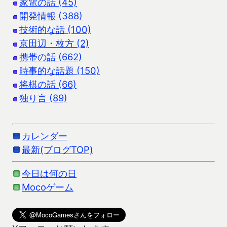
家電の話 (45)
開発情報 (388)
技術的な話 (100)
京田辺・枚方 (2)
携帯の話 (662)
時事的な話題 (150)
将棋の話 (66)
独り言 (89)
カレンダー
最新(ブログTOP)
今日は何の日
Mocoゲーム