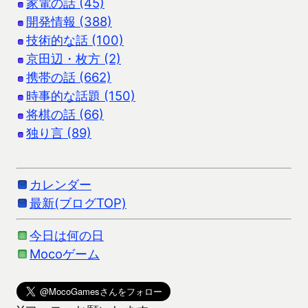
家電の話 (45)
開発情報 (388)
技術的な話 (100)
京田辺・枚方 (2)
携帯の話 (662)
時事的な話題 (150)
将棋の話 (66)
独り言 (89)
カレンダー
最新(ブログTOP)
今日は何の日
Mocoゲーム