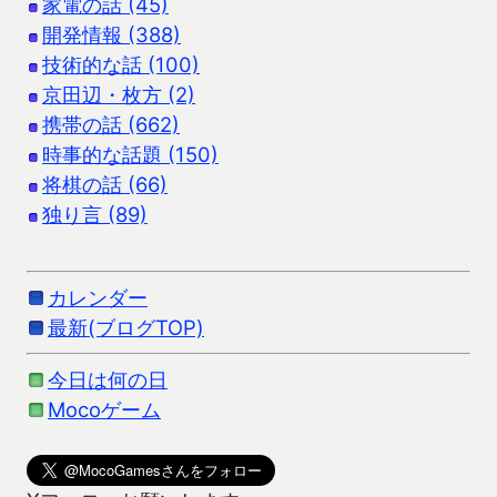
家電の話 (45)
開発情報 (388)
技術的な話 (100)
京田辺・枚方 (2)
携帯の話 (662)
時事的な話題 (150)
将棋の話 (66)
独り言 (89)
カレンダー
最新(ブログTOP)
今日は何の日
Mocoゲーム