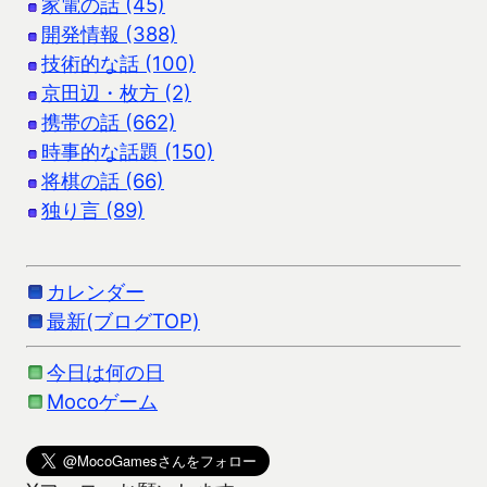
家電の話 (45)
開発情報 (388)
技術的な話 (100)
京田辺・枚方 (2)
携帯の話 (662)
時事的な話題 (150)
将棋の話 (66)
独り言 (89)
カレンダー
最新(ブログTOP)
今日は何の日
Mocoゲーム