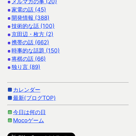
メルマガの事 (20)
家電の話 (45)
開発情報 (388)
技術的な話 (100)
京田辺・枚方 (2)
携帯の話 (662)
時事的な話題 (150)
将棋の話 (66)
独り言 (89)
カレンダー
最新(ブログTOP)
今日は何の日
Mocoゲーム