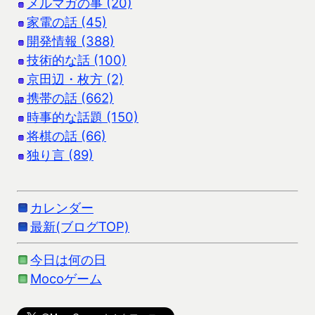
メルマガの事 (20)
家電の話 (45)
開発情報 (388)
技術的な話 (100)
京田辺・枚方 (2)
携帯の話 (662)
時事的な話題 (150)
将棋の話 (66)
独り言 (89)
カレンダー
最新(ブログTOP)
今日は何の日
Mocoゲーム