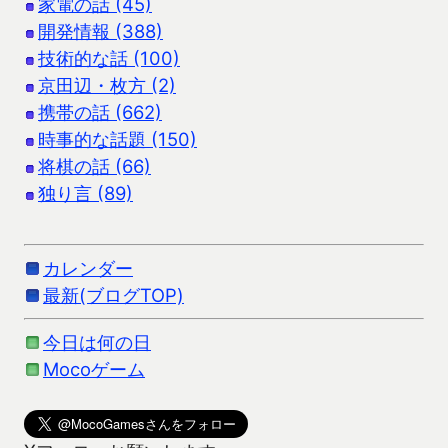
家電の話 (45)
開発情報 (388)
技術的な話 (100)
京田辺・枚方 (2)
携帯の話 (662)
時事的な話題 (150)
将棋の話 (66)
独り言 (89)
カレンダー
最新(ブログTOP)
今日は何の日
Mocoゲーム