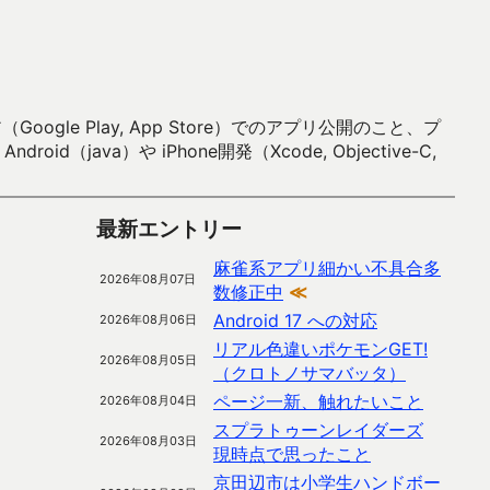
 Play, App Store）でのアプリ公開のこと、プ
）や iPhone開発（Xcode, Objective-C,
最新エントリー
麻雀系アプリ細かい不具合多
2026年08月07日
数修正中
≪
Android 17 への対応
2026年08月06日
リアル色違いポケモンGET!
2026年08月05日
（クロトノサマバッタ）
ページ一新、触れたいこと
2026年08月04日
スプラトゥーンレイダーズ
2026年08月03日
現時点で思ったこと
京田辺市は小学生ハンドボー