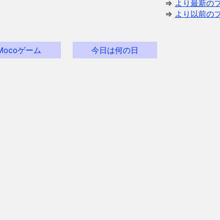
⇒
より最新の
⇒
より以前の
Mocoゲーム
今日は何の日