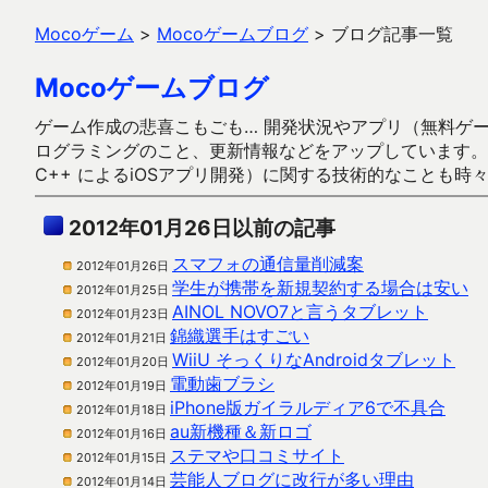
Mocoゲーム
>
Mocoゲームブログ
>
ブログ記事一覧
Mocoゲームブログ
ゲーム作成の悲喜こもごも… 開発状況やアプリ（無料ゲーム多
ログラミングのこと、更新情報などをアップしています。ガラケー時代
C++ によるiOSアプリ開発）に関する技術的なことも時
2012年01月26日以前の記事
スマフォの通信量削減案
2012年01月26日
学生が携帯を新規契約する場合は安い
2012年01月25日
AINOL NOVO7と言うタブレット
2012年01月23日
錦織選手はすごい
2012年01月21日
WiiU そっくりなAndroidタブレット
2012年01月20日
電動歯ブラシ
2012年01月19日
iPhone版ガイラルディア6で不具合
2012年01月18日
au新機種＆新ロゴ
2012年01月16日
ステマや口コミサイト
2012年01月15日
芸能人ブログに改行が多い理由
2012年01月14日