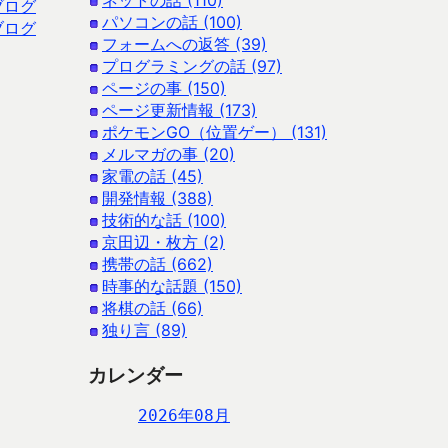
ネットの話 (110)
ブログ
パソコンの話 (100)
ブログ
フォームへの返答 (39)
プログラミングの話 (97)
ページの事 (150)
ページ更新情報 (173)
ポケモンGO（位置ゲー） (131)
メルマガの事 (20)
家電の話 (45)
開発情報 (388)
技術的な話 (100)
京田辺・枚方 (2)
携帯の話 (662)
時事的な話題 (150)
将棋の話 (66)
独り言 (89)
カレンダー
2026年08月