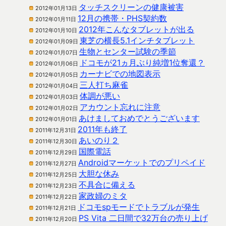
タッチスクリーンの健康被害
2012年01月13日
12月の携帯・PHS契約数
2012年01月11日
2012年こんなタブレットが出る
2012年01月10日
東芝の横長5.1インチタブレット
2012年01月09日
生物とセンター試験の季節
2012年01月07日
ドコモが21ヵ月ぶり純増1位奪還？
2012年01月06日
カーナビでの地図表示
2012年01月05日
三人打ち麻雀
2012年01月04日
体調が悪い
2012年01月03日
アカウント忘れに注意
2012年01月02日
あけましておめでとうございます
2012年01月01日
2011年も終了
2011年12月31日
あいのり２
2011年12月30日
国際電話
2011年12月29日
Androidマーケットでのプリペイド
2011年12月27日
大胆な休み
2011年12月25日
不具合に備える
2011年12月23日
家政婦のミタ
2011年12月22日
ドコモspモードでトラブルが発生
2011年12月21日
PS Vita 二日間で32万台の売り上げ
2011年12月20日