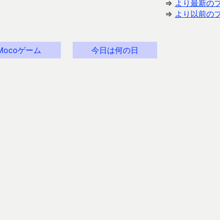
⇒
より最新の
⇒
より以前の
Mocoゲーム
今日は何の日