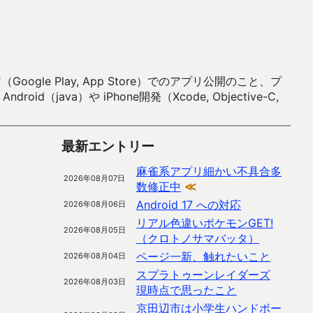
 Play, App Store）でのアプリ公開のこと、プ
）や iPhone開発（Xcode, Objective-C,
最新エントリー
麻雀系アプリ細かい不具合多
2026年08月07日
数修正中
≪
Android 17 への対応
2026年08月06日
リアル色違いポケモンGET!
2026年08月05日
（クロトノサマバッタ）
ページ一新、触れたいこと
2026年08月04日
スプラトゥーンレイダーズ
2026年08月03日
現時点で思ったこと
京田辺市は小学生ハンドボー