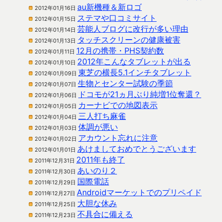
au新機種＆新ロゴ
2012年01月16日
ステマや口コミサイト
2012年01月15日
芸能人ブログに改行が多い理由
2012年01月14日
タッチスクリーンの健康被害
2012年01月13日
12月の携帯・PHS契約数
2012年01月11日
2012年こんなタブレットが出る
2012年01月10日
東芝の横長5.1インチタブレット
2012年01月09日
生物とセンター試験の季節
2012年01月07日
ドコモが21ヵ月ぶり純増1位奪還？
2012年01月06日
カーナビでの地図表示
2012年01月05日
三人打ち麻雀
2012年01月04日
体調が悪い
2012年01月03日
アカウント忘れに注意
2012年01月02日
あけましておめでとうございます
2012年01月01日
2011年も終了
2011年12月31日
あいのり２
2011年12月30日
国際電話
2011年12月29日
Androidマーケットでのプリペイド
2011年12月27日
大胆な休み
2011年12月25日
不具合に備える
2011年12月23日