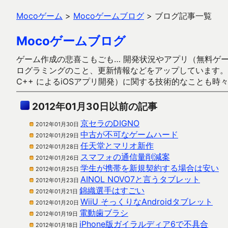
Mocoゲーム
>
Mocoゲームブログ
>
ブログ記事一覧
Mocoゲームブログ
ゲーム作成の悲喜こもごも… 開発状況やアプリ（無料ゲーム多
ログラミングのこと、更新情報などをアップしています。ガラケー時代
C++ によるiOSアプリ開発）に関する技術的なことも時
2012年01月30日以前の記事
京セラのDIGNO
2012年01月30日
中古が不可なゲームハード
2012年01月29日
任天堂とマリオ新作
2012年01月28日
スマフォの通信量削減案
2012年01月26日
学生が携帯を新規契約する場合は安い
2012年01月25日
AINOL NOVO7と言うタブレット
2012年01月23日
錦織選手はすごい
2012年01月21日
WiiU そっくりなAndroidタブレット
2012年01月20日
電動歯ブラシ
2012年01月19日
iPhone版ガイラルディア6で不具合
2012年01月18日