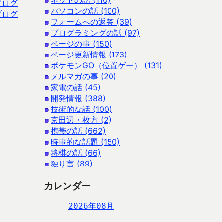
ネットの話 (110)
ブログ
パソコンの話 (100)
ブログ
フォームへの返答 (39)
プログラミングの話 (97)
ページの事 (150)
ページ更新情報 (173)
ポケモンGO（位置ゲー） (131)
メルマガの事 (20)
家電の話 (45)
開発情報 (388)
技術的な話 (100)
京田辺・枚方 (2)
携帯の話 (662)
時事的な話題 (150)
将棋の話 (66)
独り言 (89)
カレンダー
2026年08月