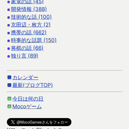
家電の話 (45)
開発情報 (388)
技術的な話 (100)
京田辺・枚方 (2)
携帯の話 (662)
時事的な話題 (150)
将棋の話 (66)
独り言 (89)
カレンダー
最新(ブログTOP)
今日は何の日
Mocoゲーム