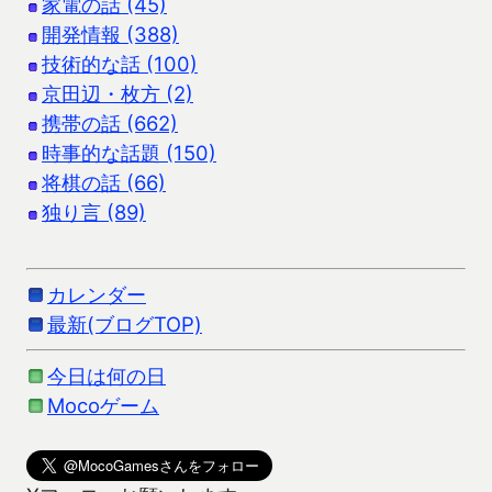
家電の話 (45)
開発情報 (388)
技術的な話 (100)
京田辺・枚方 (2)
携帯の話 (662)
時事的な話題 (150)
将棋の話 (66)
独り言 (89)
カレンダー
最新(ブログTOP)
今日は何の日
Mocoゲーム