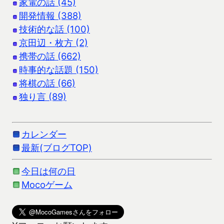
家電の話 (45)
開発情報 (388)
技術的な話 (100)
京田辺・枚方 (2)
携帯の話 (662)
時事的な話題 (150)
将棋の話 (66)
独り言 (89)
カレンダー
最新(ブログTOP)
今日は何の日
Mocoゲーム