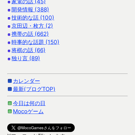
家電の話 (45)
開発情報 (388)
技術的な話 (100)
京田辺・枚方 (2)
携帯の話 (662)
時事的な話題 (150)
将棋の話 (66)
独り言 (89)
カレンダー
最新(ブログTOP)
今日は何の日
Mocoゲーム