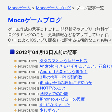
Mocoゲーム
>
Mocoゲームブログ
>
ブログ記事一覧
Mocoゲームブログ
ゲーム作成の悲喜こもごも… 開発状況やアプリ（無料ゲーム多
ログラミングのこと、更新情報などをアップしています。ガラケー時代
C++ によるiOSアプリ開発）に関する技術的なことも時
2012年04月12日以前の記事
タダスマという新サービス
2012年04月12日
Android向けモバイルこいこい、花合わ
2012年04月10日
Android 5.0 がもう来る？
2012年04月09日
3月の携帯・PHS契約数
2012年04月07日
iPadは子供の教育に役立つか
2012年04月06日
NOTTVのこと
2012年04月05日
学校までの距離
2012年04月03日
iPhoneのレビューの民度
2012年04月02日
4月になりました
2012年04月01日
少しずるい
2012年03月31日