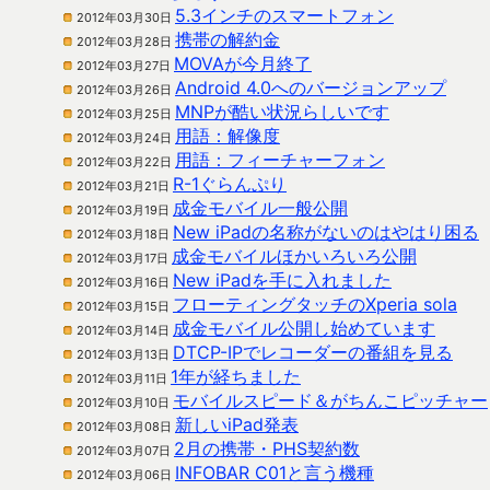
5.3インチのスマートフォン
2012年03月30日
携帯の解約金
2012年03月28日
MOVAが今月終了
2012年03月27日
Android 4.0へのバージョンアップ
2012年03月26日
MNPが酷い状況らしいです
2012年03月25日
用語：解像度
2012年03月24日
用語：フィーチャーフォン
2012年03月22日
R-1ぐらんぷり
2012年03月21日
成金モバイル一般公開
2012年03月19日
New iPadの名称がないのはやはり困る
2012年03月18日
成金モバイルほかいろいろ公開
2012年03月17日
New iPadを手に入れました
2012年03月16日
フローティングタッチのXperia sola
2012年03月15日
成金モバイル公開し始めています
2012年03月14日
DTCP-IPでレコーダーの番組を見る
2012年03月13日
1年が経ちました
2012年03月11日
モバイルスピード＆がちんこピッチャー
2012年03月10日
新しいiPad発表
2012年03月08日
2月の携帯・PHS契約数
2012年03月07日
INFOBAR C01と言う機種
2012年03月06日