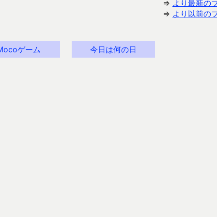
⇒
より最新の
⇒
より以前の
Mocoゲーム
今日は何の日