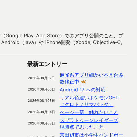
 Play, App Store）でのアプリ公開のこと、プ
）や iPhone開発（Xcode, Objective-C,
最新エントリー
麻雀系アプリ細かい不具合多
2026年08月07日
数修正中
≪
Android 17 への対応
2026年08月06日
リアル色違いポケモンGET!
2026年08月05日
（クロトノサマバッタ）
ページ一新、触れたいこと
2026年08月04日
スプラトゥーンレイダーズ
2026年08月03日
現時点で思ったこと
京田辺市は小学生ハンドボー