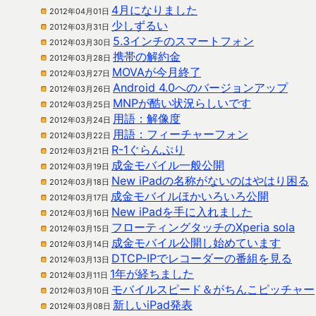
4月になりました
2012年04月01日
少しずるい
2012年03月31日
5.3インチのスマートフォン
2012年03月30日
携帯の解約金
2012年03月28日
MOVAが今月終了
2012年03月27日
Android 4.0へのバージョンアップ
2012年03月26日
MNPが酷い状況らしいです
2012年03月25日
用語：解像度
2012年03月24日
用語：フィーチャーフォン
2012年03月22日
R-1ぐらんぷり
2012年03月21日
成金モバイル一般公開
2012年03月19日
New iPadの名称がないのはやはり困る
2012年03月18日
成金モバイルほかいろいろ公開
2012年03月17日
New iPadを手に入れました
2012年03月16日
フローティングタッチのXperia sola
2012年03月15日
成金モバイル公開し始めています
2012年03月14日
DTCP-IPでレコーダーの番組を見る
2012年03月13日
1年が経ちました
2012年03月11日
モバイルスピード＆がちんこピッチャー
2012年03月10日
新しいiPad発表
2012年03月08日