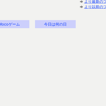
⇒
より最新の
⇒
より以前の
Mocoゲーム
今日は何の日