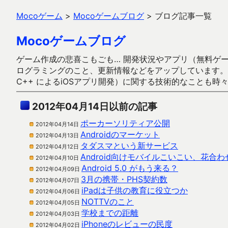
Mocoゲーム
>
Mocoゲームブログ
>
ブログ記事一覧
Mocoゲームブログ
ゲーム作成の悲喜こもごも… 開発状況やアプリ（無料ゲーム多
ログラミングのこと、更新情報などをアップしています。ガラケー時代
C++ によるiOSアプリ開発）に関する技術的なことも時
2012年04月14日以前の記事
ポーカーソリティア公開
2012年04月14日
Androidのマーケット
2012年04月13日
タダスマという新サービス
2012年04月12日
Android向けモバイルこいこい、花合わ
2012年04月10日
Android 5.0 がもう来る？
2012年04月09日
3月の携帯・PHS契約数
2012年04月07日
iPadは子供の教育に役立つか
2012年04月06日
NOTTVのこと
2012年04月05日
学校までの距離
2012年04月03日
iPhoneのレビューの民度
2012年04月02日