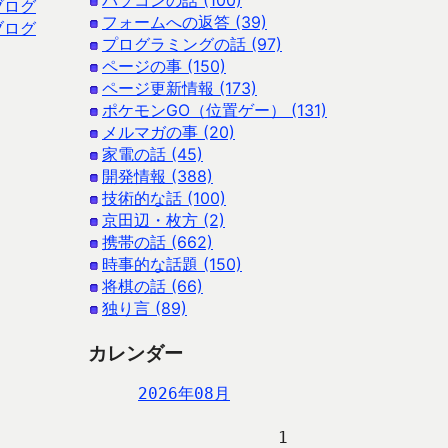
パソコンの話 (100)
ブログ
フォームへの返答 (39)
ブログ
プログラミングの話 (97)
ページの事 (150)
ページ更新情報 (173)
ポケモンGO（位置ゲー） (131)
メルマガの事 (20)
家電の話 (45)
開発情報 (388)
技術的な話 (100)
京田辺・枚方 (2)
携帯の話 (662)
時事的な話題 (150)
将棋の話 (66)
独り言 (89)
カレンダー
2026年08月
                   1