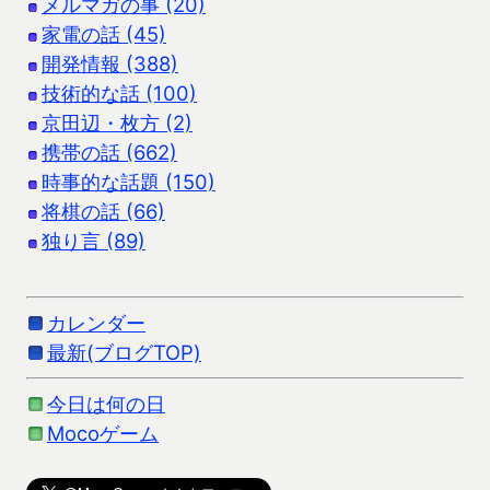
メルマガの事 (20)
家電の話 (45)
開発情報 (388)
技術的な話 (100)
京田辺・枚方 (2)
携帯の話 (662)
時事的な話題 (150)
将棋の話 (66)
独り言 (89)
カレンダー
最新(ブログTOP)
今日は何の日
Mocoゲーム