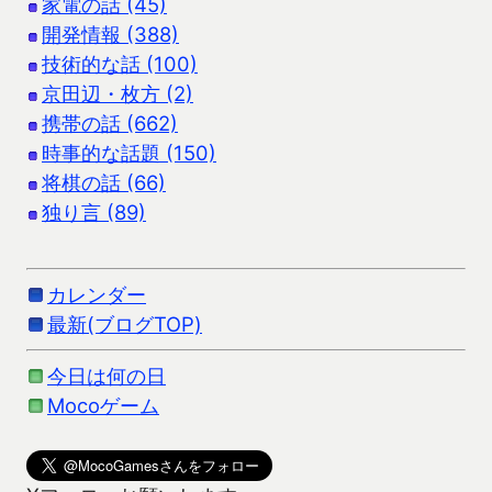
家電の話 (45)
開発情報 (388)
技術的な話 (100)
京田辺・枚方 (2)
携帯の話 (662)
時事的な話題 (150)
将棋の話 (66)
独り言 (89)
カレンダー
最新(ブログTOP)
今日は何の日
Mocoゲーム