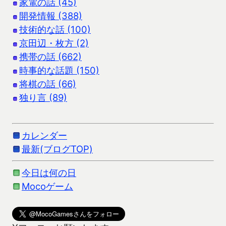
家電の話 (45)
開発情報 (388)
技術的な話 (100)
京田辺・枚方 (2)
携帯の話 (662)
時事的な話題 (150)
将棋の話 (66)
独り言 (89)
カレンダー
最新(ブログTOP)
今日は何の日
Mocoゲーム