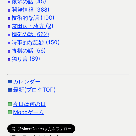
家電の話 (45)
開発情報 (388)
技術的な話 (100)
京田辺・枚方 (2)
携帯の話 (662)
時事的な話題 (150)
将棋の話 (66)
独り言 (89)
カレンダー
最新(ブログTOP)
今日は何の日
Mocoゲーム