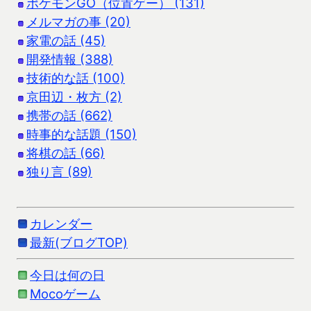
ポケモンGO（位置ゲー） (131)
メルマガの事 (20)
家電の話 (45)
開発情報 (388)
技術的な話 (100)
京田辺・枚方 (2)
携帯の話 (662)
時事的な話題 (150)
将棋の話 (66)
独り言 (89)
カレンダー
最新(ブログTOP)
今日は何の日
Mocoゲーム