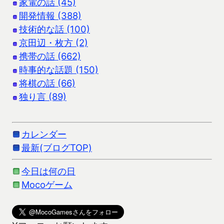
家電の話 (45)
開発情報 (388)
技術的な話 (100)
京田辺・枚方 (2)
携帯の話 (662)
時事的な話題 (150)
将棋の話 (66)
独り言 (89)
カレンダー
最新(ブログTOP)
今日は何の日
Mocoゲーム