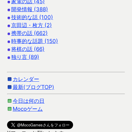
家電の話 (45)
開発情報 (388)
技術的な話 (100)
京田辺・枚方 (2)
携帯の話 (662)
時事的な話題 (150)
将棋の話 (66)
独り言 (89)
カレンダー
最新(ブログTOP)
今日は何の日
Mocoゲーム