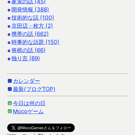
家電の話 (45)
開発情報 (388)
技術的な話 (100)
京田辺・枚方 (2)
携帯の話 (662)
時事的な話題 (150)
将棋の話 (66)
独り言 (89)
カレンダー
最新(ブログTOP)
今日は何の日
Mocoゲーム