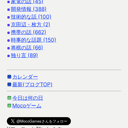
家電の話 (45)
開発情報 (388)
技術的な話 (100)
京田辺・枚方 (2)
携帯の話 (662)
時事的な話題 (150)
将棋の話 (66)
独り言 (89)
カレンダー
最新(ブログTOP)
今日は何の日
Mocoゲーム