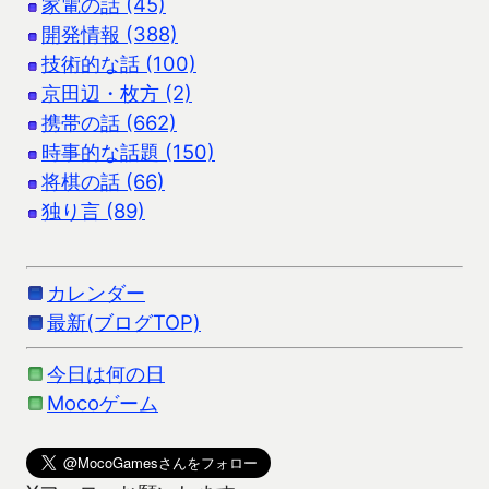
家電の話 (45)
開発情報 (388)
技術的な話 (100)
京田辺・枚方 (2)
携帯の話 (662)
時事的な話題 (150)
将棋の話 (66)
独り言 (89)
カレンダー
最新(ブログTOP)
今日は何の日
Mocoゲーム