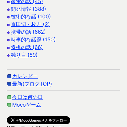
家電の話 (45)
開発情報 (388)
技術的な話 (100)
京田辺・枚方 (2)
携帯の話 (662)
時事的な話題 (150)
将棋の話 (66)
独り言 (89)
カレンダー
最新(ブログTOP)
今日は何の日
Mocoゲーム