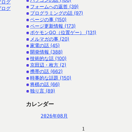
パソコンの話 (100)
ブログ
フォームへの返答 (39)
ブログ
プログラミングの話 (97)
ページの事 (150)
ページ更新情報 (173)
ポケモンGO（位置ゲー） (131)
メルマガの事 (20)
家電の話 (45)
開発情報 (388)
技術的な話 (100)
京田辺・枚方 (2)
携帯の話 (662)
時事的な話題 (150)
将棋の話 (66)
独り言 (89)
カレンダー
2026年08月
                   1