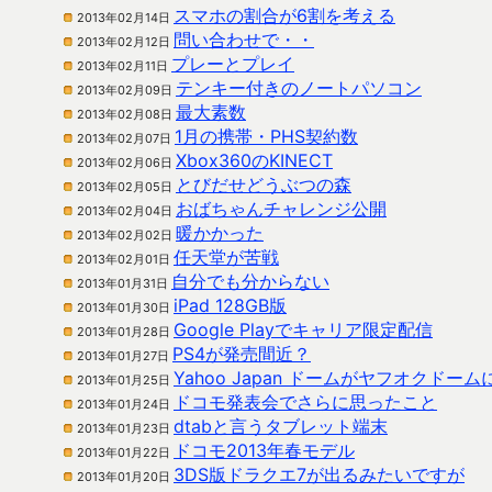
スマホの割合が6割を考える
2013年02月14日
問い合わせで・・
2013年02月12日
プレーとプレイ
2013年02月11日
テンキー付きのノートパソコン
2013年02月09日
最大素数
2013年02月08日
1月の携帯・PHS契約数
2013年02月07日
Xbox360のKINECT
2013年02月06日
とびだせどうぶつの森
2013年02月05日
おばちゃんチャレンジ公開
2013年02月04日
暖かかった
2013年02月02日
任天堂が苦戦
2013年02月01日
自分でも分からない
2013年01月31日
iPad 128GB版
2013年01月30日
Google Playでキャリア限定配信
2013年01月28日
PS4が発売間近？
2013年01月27日
Yahoo Japan ドームがヤフオクドーム
2013年01月25日
ドコモ発表会でさらに思ったこと
2013年01月24日
dtabと言うタブレット端末
2013年01月23日
ドコモ2013年春モデル
2013年01月22日
3DS版ドラクエ7が出るみたいですが
2013年01月20日