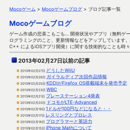
Mocoゲーム
>
Mocoゲームブログ
>
ブログ記事一覧
Mocoゲームブログ
ゲーム作成の悲喜こもごも… 開発状況やアプリ（無料ゲーム多
ログラミングのこと、更新情報などをアップしています。ガラケー時代
C++ によるiOSアプリ開発）に関する技術的なことも時
2013年02月27日以前の記事
どうしたWiiU
2013年02月27日
ガイラルディア次回作品情報
2013年02月26日
KDDIがFirefox OS搭載端末を発売予定
2013年02月25日
WBC
2013年02月23日
プレーステーション4発表
2013年02月21日
ドコモがLTE-Advanced
2013年02月20日
1ドルが100円などになると・・
2013年02月19日
レスリングとプロレス
2013年02月17日
プログラマーと英語力
2013年02月16日
iPhone Mathについて
2013年02月15日