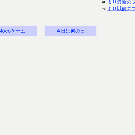
⇒
より最新の
⇒
より以前の
Mocoゲーム
今日は何の日