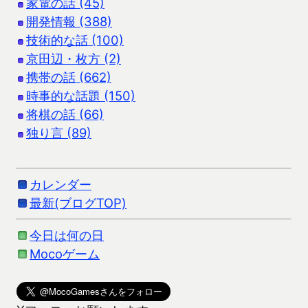
家電の話 (45)
開発情報 (388)
技術的な話 (100)
京田辺・枚方 (2)
携帯の話 (662)
時事的な話題 (150)
将棋の話 (66)
独り言 (89)
カレンダー
最新(ブログTOP)
今日は何の日
Mocoゲーム