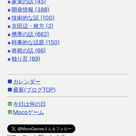
家電の話 (45)
開発情報 (388)
技術的な話 (100)
京田辺・枚方 (2)
携帯の話 (662)
時事的な話題 (150)
将棋の話 (66)
独り言 (89)
カレンダー
最新(ブログTOP)
今日は何の日
Mocoゲーム