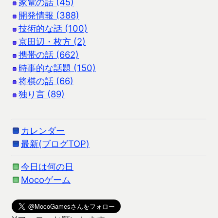
家電の話 (45)
開発情報 (388)
技術的な話 (100)
京田辺・枚方 (2)
携帯の話 (662)
時事的な話題 (150)
将棋の話 (66)
独り言 (89)
カレンダー
最新(ブログTOP)
今日は何の日
Mocoゲーム