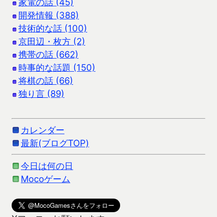
家電の話 (45)
開発情報 (388)
技術的な話 (100)
京田辺・枚方 (2)
携帯の話 (662)
時事的な話題 (150)
将棋の話 (66)
独り言 (89)
カレンダー
最新(ブログTOP)
今日は何の日
Mocoゲーム