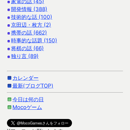
家電の話 (45)
開発情報 (388)
技術的な話 (100)
京田辺・枚方 (2)
携帯の話 (662)
時事的な話題 (150)
将棋の話 (66)
独り言 (89)
カレンダー
最新(ブログTOP)
今日は何の日
Mocoゲーム