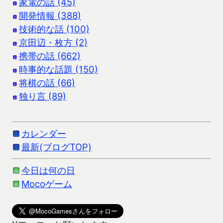
家電の話 (45)
開発情報 (388)
技術的な話 (100)
京田辺・枚方 (2)
携帯の話 (662)
時事的な話題 (150)
将棋の話 (66)
独り言 (89)
カレンダー
最新(ブログTOP)
今日は何の日
Mocoゲーム