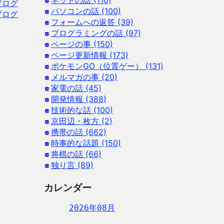
ネットの話 (110)
ブログ
パソコンの話 (100)
ブログ
フォームへの返答 (39)
プログラミングの話 (97)
ページの事 (150)
ページ更新情報 (173)
ポケモンGO（位置ゲー） (131)
メルマガの事 (20)
家電の話 (45)
開発情報 (388)
技術的な話 (100)
京田辺・枚方 (2)
携帯の話 (662)
時事的な話題 (150)
将棋の話 (66)
独り言 (89)
カレンダー
2026年08月