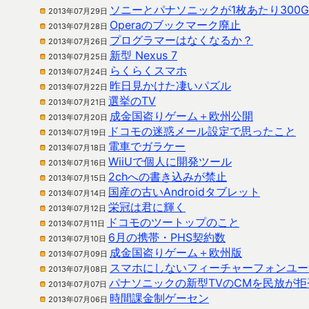
ソニーとパナソニックが1枚あたり300
2013年07月29日
Operaのブックマーク廃止
2013年07月28日
プログラマーはなくなるか？
2013年07月26日
新型 Nexus 7
2013年07月25日
らくらくスマホ
2013年07月24日
昨日見かけた凄いパズル
2013年07月22日
選挙のTV
2013年07月21日
成金国盗りゲーム＋欧州公開
2013年07月20日
ドコモの迷惑メール設定で思ったこと
2013年07月19日
電車でガラケー
2013年07月18日
WiiUで個人に開発ツール
2013年07月16日
2chへの書き込みが禁止
2013年07月15日
国産の古いAndroidタブレット
2013年07月14日
栄冠は君に輝く
2013年07月12日
ドコモのツートップのこと
2013年07月11日
6月の携帯・PHS契約数
2013年07月10日
成金国盗りゲーム＋欧州版
2013年07月09日
スマホにしないフィーチャーフォンユー
2013年07月08日
パナソニックの新型TVのCMを民放が拒
2013年07月07日
時間課金制ゲーセン
2013年07月06日