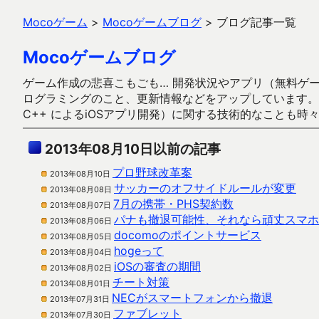
Mocoゲーム
>
Mocoゲームブログ
>
ブログ記事一覧
Mocoゲームブログ
ゲーム作成の悲喜こもごも… 開発状況やアプリ（無料ゲーム多
ログラミングのこと、更新情報などをアップしています。ガラケー時代
C++ によるiOSアプリ開発）に関する技術的なことも時
2013年08月10日以前の記事
プロ野球改革案
2013年08月10日
サッカーのオフサイドルールが変更
2013年08月08日
7月の携帯・PHS契約数
2013年08月07日
パナも撤退可能性、それなら頑丈スマホ
2013年08月06日
docomoのポイントサービス
2013年08月05日
hogeって
2013年08月04日
iOSの審査の期間
2013年08月02日
チート対策
2013年08月01日
NECがスマートフォンから撤退
2013年07月31日
ファブレット
2013年07月30日