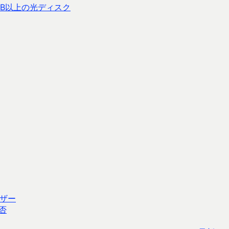
GB以上の光ディスク
ザー
否