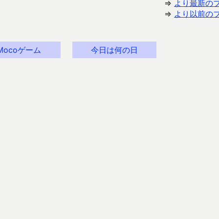
⇒
より最新の
⇒
より以前の
Mocoゲーム
今日は何の日