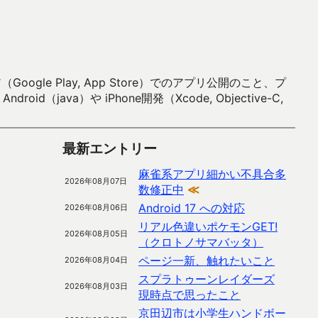
 Play, App Store）でのアプリ公開のこと、プ
）や iPhone開発（Xcode, Objective-C,
最新エントリー
麻雀系アプリ細かい不具合多
2026年08月07日
数修正中
≪
Android 17 への対応
2026年08月06日
リアル色違いポケモンGET!
2026年08月05日
（クロトノサマバッタ）
ページ一新、触れたいこと
2026年08月04日
スプラトゥーンレイダーズ
2026年08月03日
現時点で思ったこと
京田辺市は小学生ハンドボー