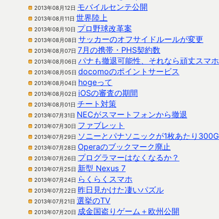
モバイルセンテ公開
2013年08月12日
世界陸上
2013年08月11日
プロ野球改革案
2013年08月10日
サッカーのオフサイドルールが変更
2013年08月08日
7月の携帯・PHS契約数
2013年08月07日
パナも撤退可能性、それなら頑丈スマホ
2013年08月06日
docomoのポイントサービス
2013年08月05日
hogeって
2013年08月04日
iOSの審査の期間
2013年08月02日
チート対策
2013年08月01日
NECがスマートフォンから撤退
2013年07月31日
ファブレット
2013年07月30日
ソニーとパナソニックが1枚あたり300
2013年07月29日
Operaのブックマーク廃止
2013年07月28日
プログラマーはなくなるか？
2013年07月26日
新型 Nexus 7
2013年07月25日
らくらくスマホ
2013年07月24日
昨日見かけた凄いパズル
2013年07月22日
選挙のTV
2013年07月21日
成金国盗りゲーム＋欧州公開
2013年07月20日