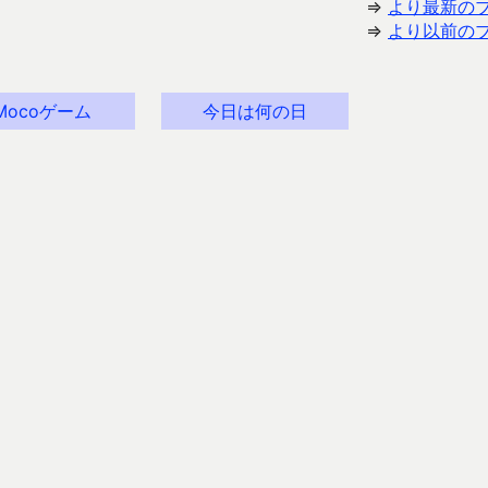
⇒
より最新の
⇒
より以前の
Mocoゲーム
今日は何の日