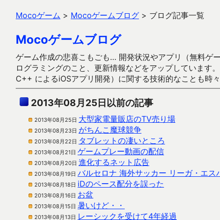
Mocoゲーム
>
Mocoゲームブログ
>
ブログ記事一覧
Mocoゲームブログ
ゲーム作成の悲喜こもごも… 開発状況やアプリ（無料ゲーム多
ログラミングのこと、更新情報などをアップしています。ガラケー時代
C++ によるiOSアプリ開発）に関する技術的なことも時
2013年08月25日以前の記事
大型家電量販店のTV売り場
2013年08月25日
がちんこ魔球競争
2013年08月23日
タブレットの凄いところ
2013年08月22日
ゲームプレー動画の配信
2013年08月21日
進化するネット広告
2013年08月20日
バルセロナ 海外サッカー リーガ・エス
2013年08月19日
iDのペース配分を誤った
2013年08月18日
お盆
2013年08月16日
暑いけど・・
2013年08月15日
レーシックを受けて4年経過
2013年08月13日