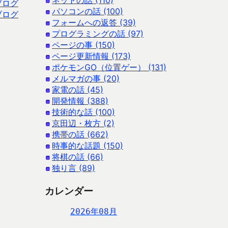
ネットの話 (110)
ブログ
パソコンの話 (100)
ブログ
フォームへの返答 (39)
プログラミングの話 (97)
ページの事 (150)
ページ更新情報 (173)
ポケモンGO（位置ゲー） (131)
メルマガの事 (20)
家電の話 (45)
開発情報 (388)
技術的な話 (100)
京田辺・枚方 (2)
携帯の話 (662)
時事的な話題 (150)
将棋の話 (66)
独り言 (89)
カレンダー
2026年08月