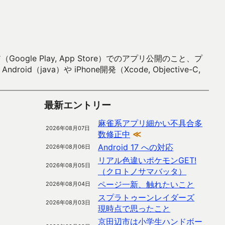
 Play, App Store）でのアプリ公開のこと、プ
）や iPhone開発（Xcode, Objective-C,
最新エントリー
麻雀系アプリ細かい不具合多
2026年08月07日
数修正中
≪
Android 17 への対応
2026年08月06日
リアル色違いポケモンGET!
2026年08月05日
（クロトノサマバッタ）
ページ一新、触れたいこと
2026年08月04日
スプラトゥーンレイダーズ
2026年08月03日
現時点で思ったこと
京田辺市は小学生ハンドボー