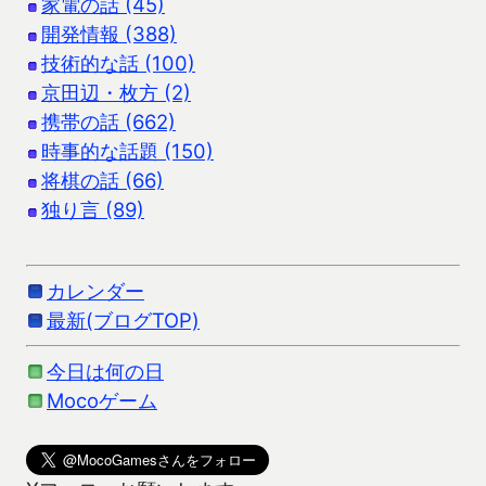
家電の話 (45)
開発情報 (388)
技術的な話 (100)
京田辺・枚方 (2)
携帯の話 (662)
時事的な話題 (150)
将棋の話 (66)
独り言 (89)
カレンダー
最新(ブログTOP)
今日は何の日
Mocoゲーム