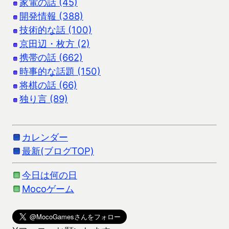
家電の話 (45)
開発情報 (388)
技術的な話 (100)
京田辺・枚方 (2)
携帯の話 (662)
時事的な話題 (150)
将棋の話 (66)
独り言 (89)
カレンダー
最新(ブログTOP)
今日は何の日
Mocoゲーム